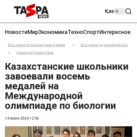
Қаз
Новости
Мир
Экономика
Техно
Спорт
Интересное
Все новости Казахстана и мира
Все новости taspanews.kz
Новости Казахстана
Казахстанские школьники
завоевали восемь
медалей на
Международной
олимпиаде по биологии
14 июня 2024 12:06