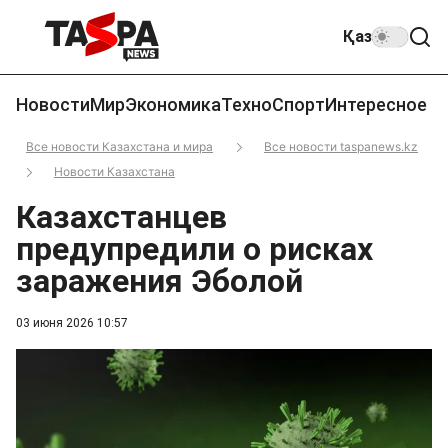
Қаз
Новости
Мир
Экономика
Техно
Спорт
Интересное
Все новости Казахстана и мира
Все новости taspanews.kz
Новости Казахстана
Казахстанцев
предупредили о рисках
заражения Эболой
03 июня 2026 10:57