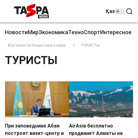
Қаз
Новости
Мир
Экономика
Техно
Спорт
Интересное
Все новости Казахстана и мира
ТУРИСТЫ
ТУРИСТЫ
При заповеднике Абая
AirAsia бесплатно
построят визит-центр и
продвинет Алматы на