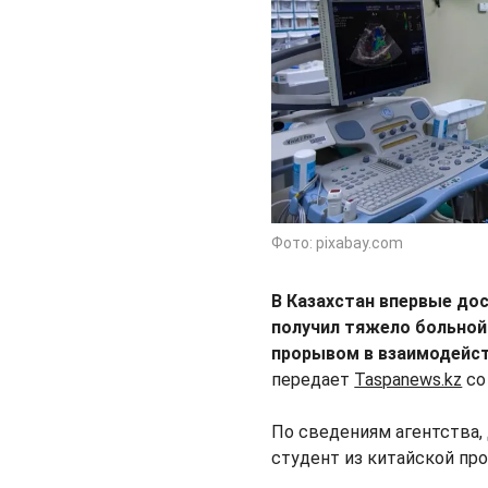
Фото: pixabay.com
В Казахстан впервые дос
получил тяжело больной
прорывом в взаимодейст
передает
Taspanews.kz
со
По сведениям агентства,
студент из китайской пр