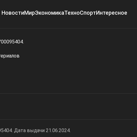
Новости
Мир
Экономика
Техно
Спорт
Интересное
Y00095404.
териалов
404. Дата выдачи 21.06.2024.