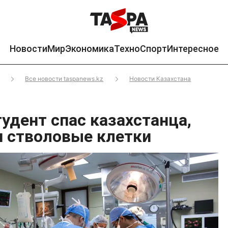
Новости
Мир
Экономика
Техно
Спорт
Интересное
Все новости taspanews.kz
Новости Казахстана
удент спас казахстанца,
и стволовые клетки