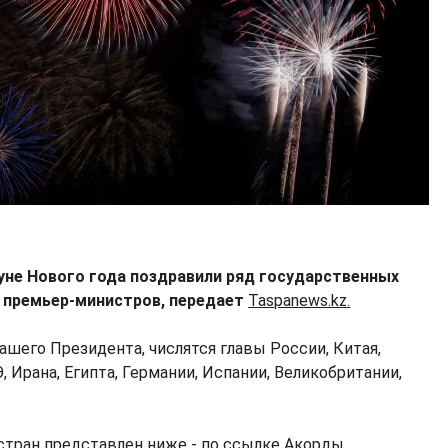
нуне Нового года поздравили ряд государственных
и премьер-министров, передает
Taspanews.kz.
ашего Президента, числятся главы России, Китая,
, Ирана, Египта, Германии, Испании, Великобритании,
стран представлен ниже - по
ссылке
Акорды.