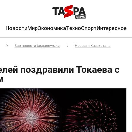
Новости
Мир
Экономика
Техно
Спорт
Интересное
Все новости taspanews.kz
Новости Казахстана
елей поздравили Токаева с
м