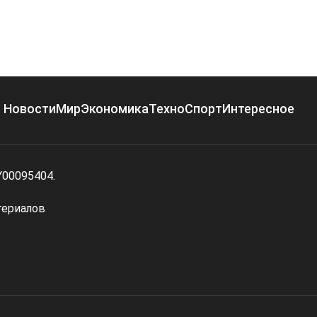
Новости
Мир
Экономика
Техно
Спорт
Интересное
Y00095404.
териалов