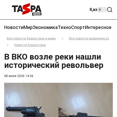
Қаз
Новости
Мир
Экономика
Техно
Спорт
Интересное
Все новости Казахстана и мира
Все новости taspanews.kz
Новости Казахстана
В ВКО возле реки нашли
исторический револьвер
08 июля 2026 14:36