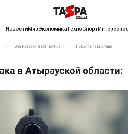
Новости
Мир
Экономика
Техно
Спорт
Интересное
Все новости taspanews.kz
Новости Казахстана
ака в Атырауской области:
ы