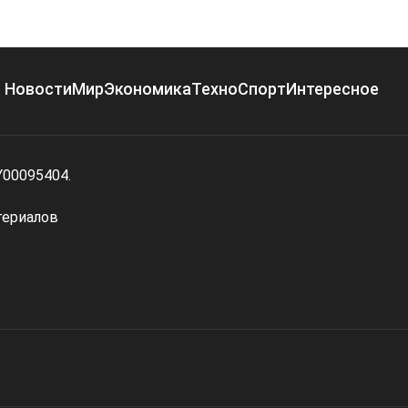
Новости
Мир
Экономика
Техно
Спорт
Интересное
Y00095404.
териалов