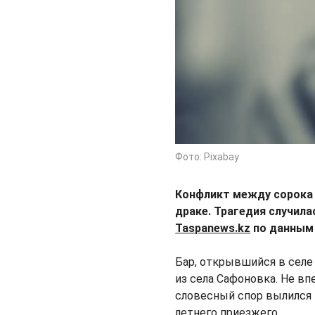
Фото: Pixabay
Конфликт между сорока 
драке. Трагедия случил
Taspanews.kz
по данным 
Бар, открывшийся в селе 
из села Сафоновка. Не вп
словесный спор вылился в
летнего приезжего.