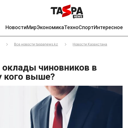
Новости
Мир
Экономика
Техно
Спорт
Интересное
Все новости taspanews.kz
Новости Казахстана
оклады чиновников в
у кого выше?