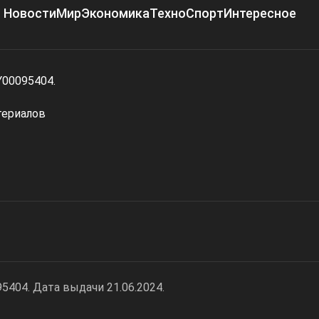
Новости
Мир
Экономика
Техно
Спорт
Интересное
Y00095404.
териалов
404. Дата выдачи 21.06.2024.