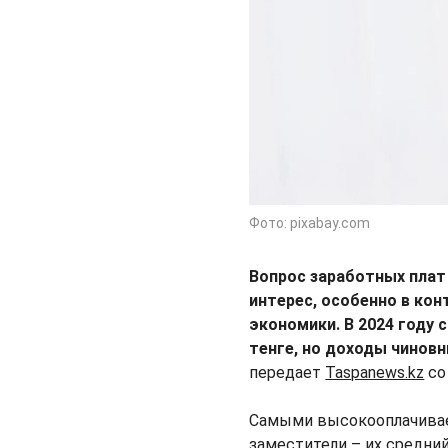
Фото: pixabay.com
Вопрос заработных плат
интерес, особенно в кон
экономики. В 2024 году 
тенге, но доходы чинов
передает
Taspanews.kz
со
Самыми высокооплачивае
заместители – их средний