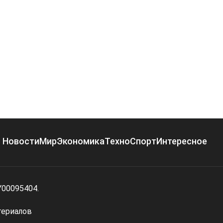
Новости
Мир
Экономика
Техно
Спорт
Интересное
Y00095404.
териалов