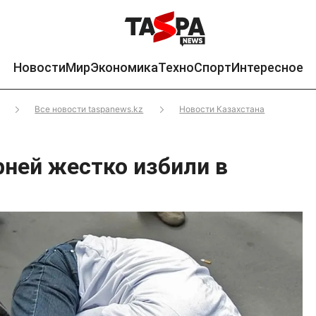
Новости
Мир
Экономика
Техно
Спорт
Интересное
Все новости taspanews.kz
Новости Казахстана
ней жестко избили в