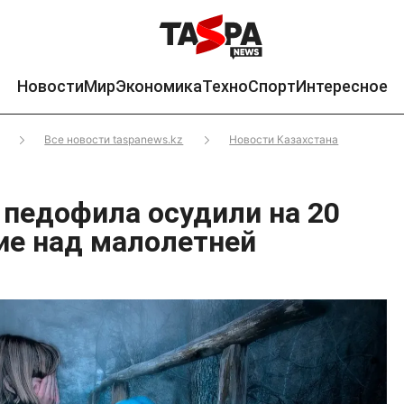
Новости
Мир
Экономика
Техно
Спорт
Интересное
Все новости taspanews.kz
Новости Казахстана
 педофила осудили на 20
лие над малолетней