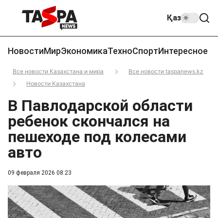
Қаз
Новости
Мир
Экономика
Техно
Спорт
Интересное
Все новости Казахстана и мира
Все новости taspanews.kz
Новости Казахстана
В Павлодарской области
ребенок скончался на
пешеходе под колесами
авто
09 февраля 2026 08:23