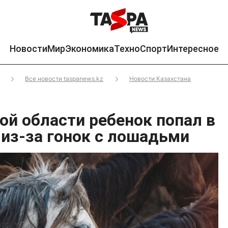
Новости
Мир
Экономика
Техно
Спорт
Интересное
Все новости taspanews.kz
Новости Казахстана
ой области ребенок попал в
из-за гонок с лошадьми