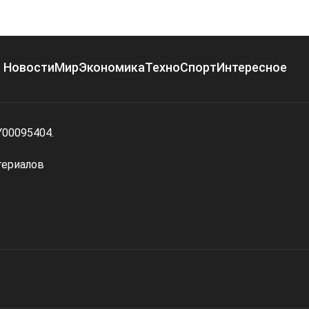
Новости
Мир
Экономика
Техно
Спорт
Интересное
Y00095404.
териалов