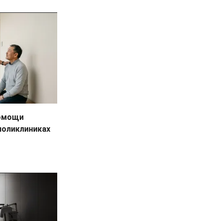
помощи
поликлиниках