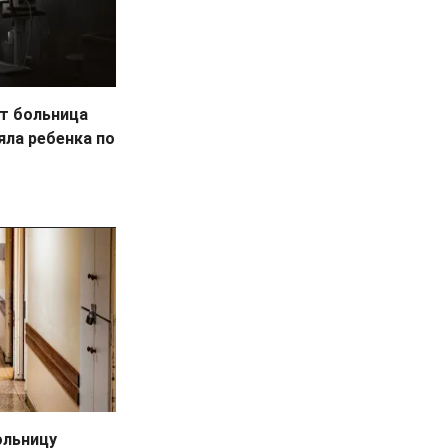
ит больница
яла ребенка по
ольницу