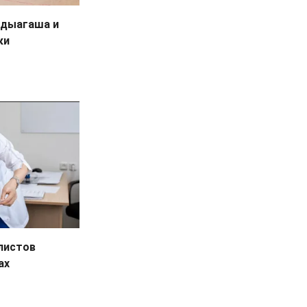
ндыагаша и
ки
листов
ах