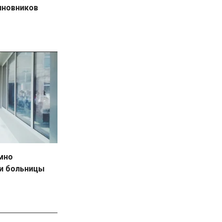
иновников
мно
 и больницы