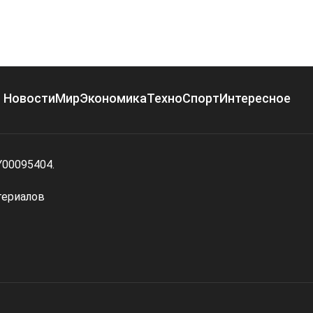
Новости
Мир
Экономика
Техно
Спорт
Интересное
Y00095404.
териалов