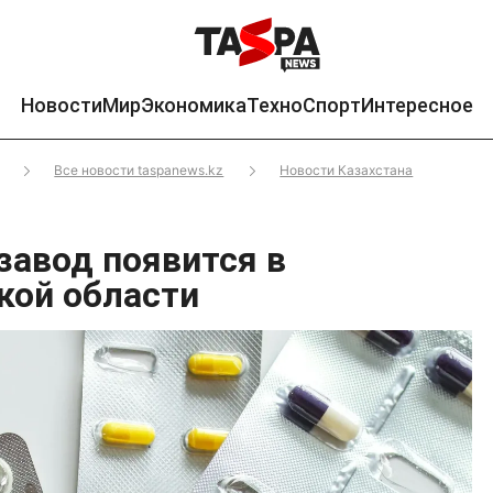
Новости
Мир
Экономика
Техно
Спорт
Интересное
Все новости taspanews.kz
Новости Казахстана
авод появится в
кой области