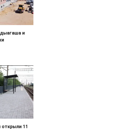
ндыагаша и
ки
и открыли 11