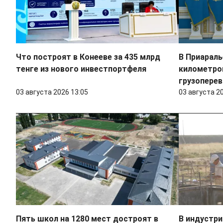
Что построят в Конееве за 435 млрд
В Приараль
тенге из нового инвестпортфеля
километро
грузоперев
03 августа 2026 13:05
03 августа 2
Пять школ на 1280 мест достроят в
В индустри