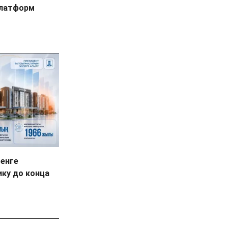
платформ
тенге
ику до конца