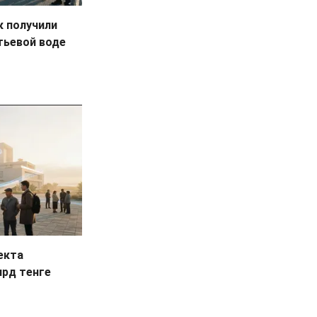
к получили
тьевой воде
екта
лрд тенге