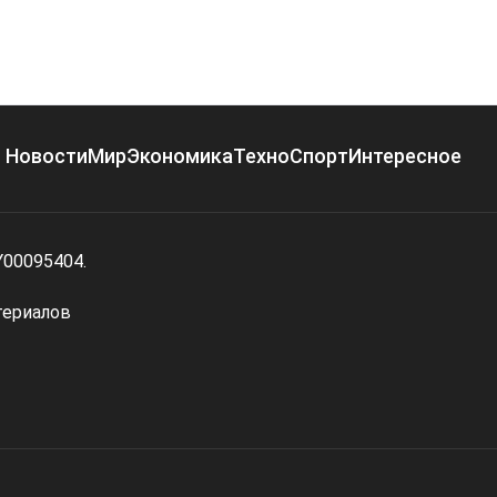
Новости
Мир
Экономика
Техно
Спорт
Интересное
Y00095404.
териалов