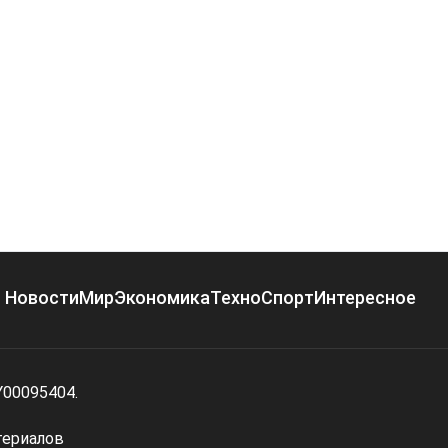
Новости
Мир
Экономика
Техно
Спорт
Интересное
Y00095404.
териалов