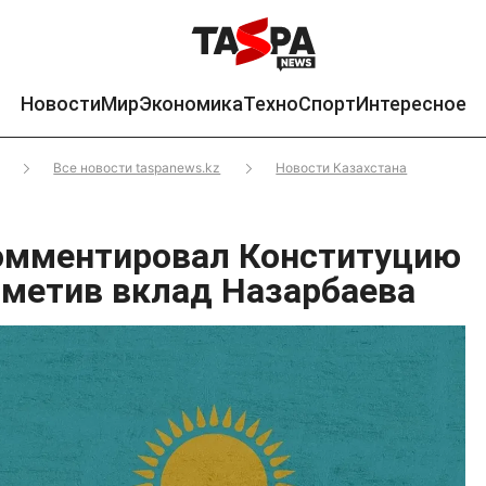
Новости
Мир
Экономика
Техно
Спорт
Интересное
Все новости taspanews.kz
Новости Казахстана
омментировал Конституцию
отметив вклад Назарбаева