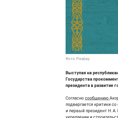
Фото: Pixabay
Выступая на республикан
Государства прокоммент
президента в развитие 
Согласно
сообщению
Ако
подвергается критики со
и первый президент Н. А.
укреплении и строительс