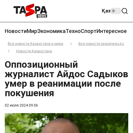
Қаз
Новости
Мир
Экономика
Техно
Спорт
Интересное
Все новости Казахстана и мира
Все новости taspanews.kz
Новости Казахстана
Оппозиционный
журналист Айдос Садыков
умер в реанимации после
покушения
02 июля 2024 09:06