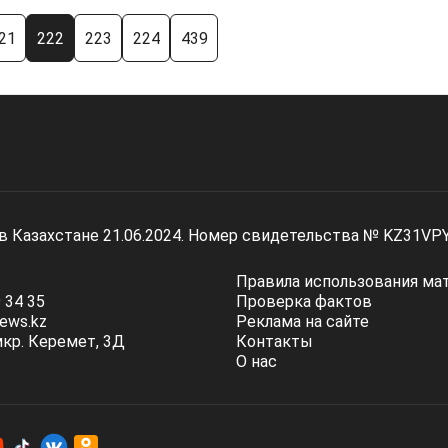
21
222
223
224
439
 в Казахстане 21.06.2024. Номер свидетельства № KZ31VP
Правила использования ма
 34 35
Проверка фактов
ews.kz
Реклама на сайте
мкр. Керемет, 3Д
Контакты
О нас