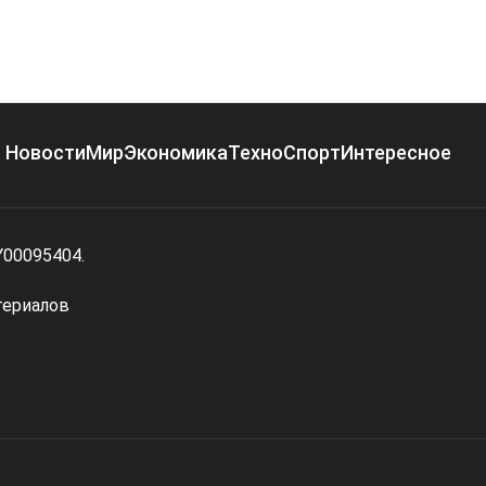
Новости
Мир
Экономика
Техно
Спорт
Интересное
Y00095404.
териалов