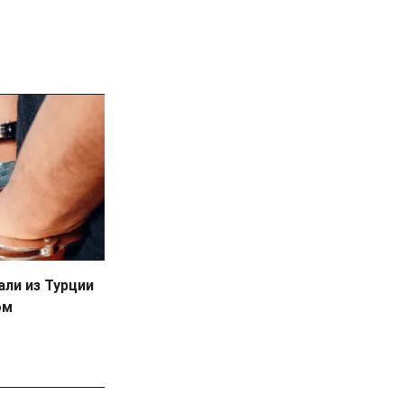
ли из Турции
ом