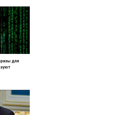
фразы для
ьзуют