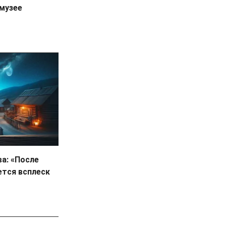
 музее
а: «После
ется всплеск