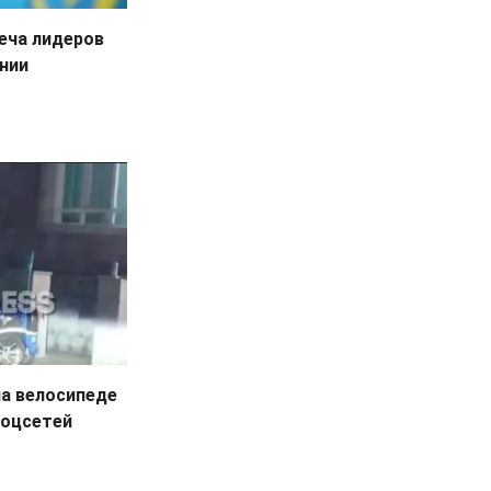
еча лидеров
ании
на велосипеде
соцсетей