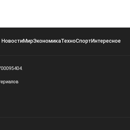
Новости
Мир
Экономика
Техно
Спорт
Интересное
Y00095404.
териалов