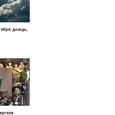
тября: дождь,
ергена