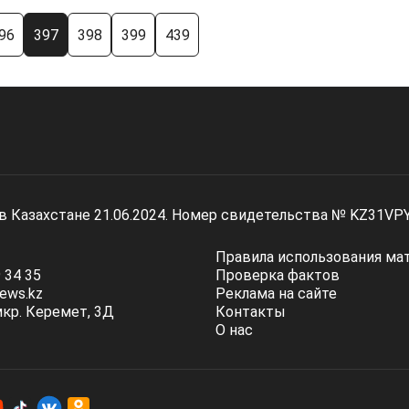
96
397
398
399
439
 в Казахстане 21.06.2024. Номер свидетельства № KZ31VP
Правила использования ма
 34 35
Проверка фактов
ews.kz
Реклама на сайте
мкр. Керемет, 3Д
Контакты
О нас