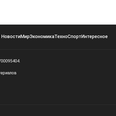
Новости
Мир
Экономика
Техно
Спорт
Интересное
Y00095404.
териалов