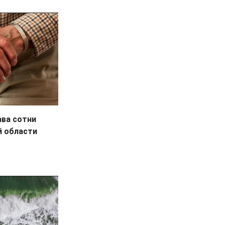
ава сотни
й области