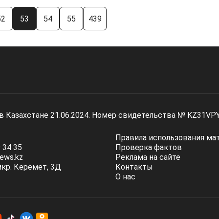
52
53
54
55
439
 в Казахстане 21.06.2024. Номер свидетельства № KZ31VP
Правила использования ма
 34 35
Проверка фактов
ews.kz
Реклама на сайте
мкр. Керемет, 3Д
Контакты
О нас