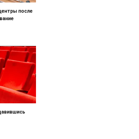
центры после
вание
одавившись