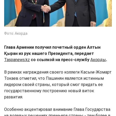
Фото: Акорда
Глава Армении получил почетный орден Алтын
Қыран из рук нашего Президента, передает
Taspanews.kz
со ссылкой на пресс-службу
Акорды
.
В рамках награждения своего коллеги Касым-Жомарт
Токаев отметил, что Пашинян является истинным
лидером своей страны, который смог придать ее
государственному построению новый виток
развития.
Особенно акцентировал внимание Глава Государства
на волевых решениях премьера страны - тем более в