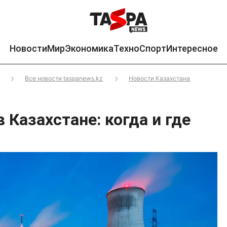
Новости
Мир
Экономика
Техно
Спорт
Интересное
Все новости taspanews.kz
Новости Казахстана
 Казахстане: когда и где