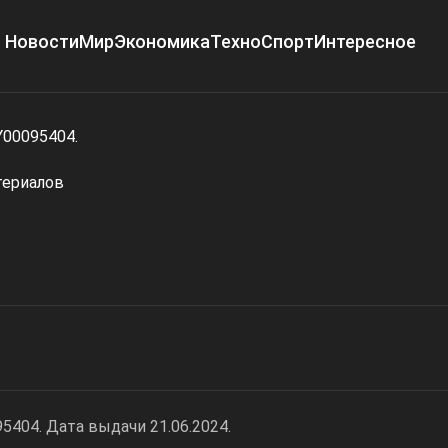
Новости
Мир
Экономика
Техно
Спорт
Интересное
Y00095404.
териалов
404. Дата выдачи 21.06.2024.