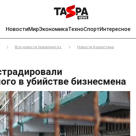
Новости
Мир
Экономика
Техно
Спорт
Интересное
Все новости taspanews.kz
Новости Казахстана
страдировали
ого в убийстве бизнесмена