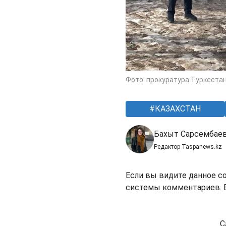
Фото: прокуратура Туркеста
КАЗАХСТАН
Бахыт Сарсембае
Редактор Taspanews.kz
Если вы видите данное с
системы комментариев. В
С