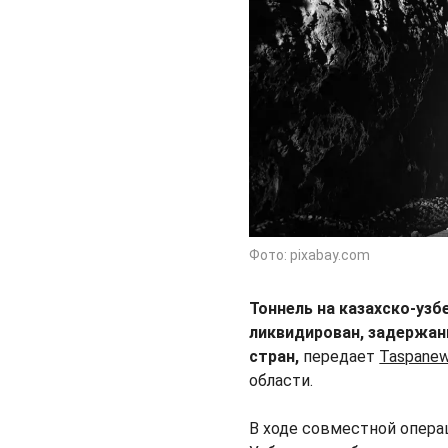
Фото: pixabay.com
Тоннель на казахско-уз
ликвидирован, задержан
стран,
передает
Taspanew
области.
В ходе совместной опера