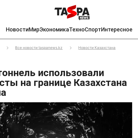
Новости
Мир
Экономика
Техно
Спорт
Интересное
Все новости taspanews.kz
Новости Казахстана
оннель использовали
сты на границе Казахстана
на