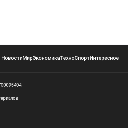
Новости
Мир
Экономика
Техно
Спорт
Интересное
Y00095404.
териалов