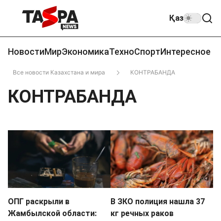
Қаз
Новости
Мир
Экономика
Техно
Спорт
Интересное
Все новости Казахстана и мира
КОНТРАБАНДА
КОНТРАБАНДА
ОПГ раскрыли в
В ЗКО полиция нашла 37
Жамбылской области:
кг речных раков