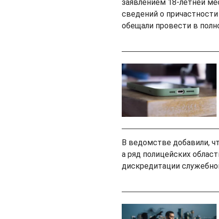
заявлением 18-летней ме
сведений о причастности
обещали провести в полн
В ведомстве добавили, ч
а ряд полицейских облас
дискредитации служебног