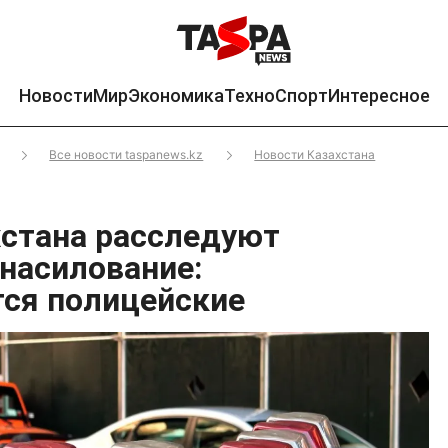
Новости
Мир
Экономика
Техно
Спорт
Интересное
Все новости taspanews.kz
Новости Казахстана
хстана расследуют
знасилование:
ся полицейские