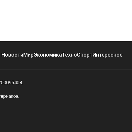
Новости
Мир
Экономика
Техно
Спорт
Интересное
Y00095404.
териалов