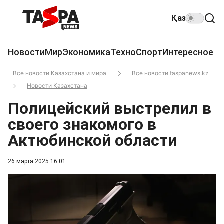
Қаз
Новости
Мир
Экономика
Техно
Спорт
Интересное
Все новости Казахстана и мира
Все новости taspanews.kz
Новости Казахстана
Полицейский выстрелил в
своего знакомого в
Актюбинской области
26 марта 2025 16:01