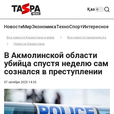
Қаз
Новости
Мир
Экономика
Техно
Спорт
Интересное
Все новости Казахстана и мира
Все новости taspanews.kz
Новости Казахстана
В Акмолинской области
убийца спустя неделю сам
сознался в преступлении
07 октября 2025 14:35