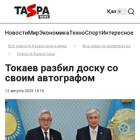
Қаз
Новости
Мир
Экономика
Техно
Спорт
Интересное
Все новости Казахстана и мира
Все новости taspanews.kz
Новости Казахстана
Токаев разбил доску со
своим автографом
12 августа 2025 14:10