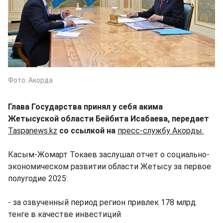
Фото: Акорда
Глава Государства принял у себя акима
Жетысуской области Бейбита Исабаева, передает
Taspanews.kz
со ссылкой на
пресс-службу Акорды.
Касым-Жомарт Токаев заслушал отчет о социально-
экономическом развитии области Жетысу за первое
полугодие 2025:
- за озвученный период регион привлек 178 млрд.
тенге в качестве инвестиций