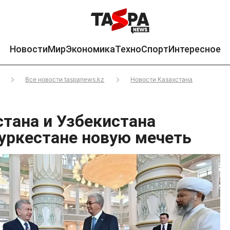
Новости
Мир
Экономика
Техно
Спорт
Интересное
Все новости taspanews.kz
Новости Казахстана
стана и Узбекистана
Туркестане новую мечеть