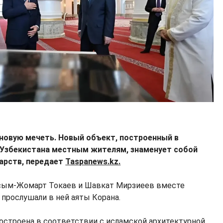
 новую мечеть. Новый объект, построенный в
 Узбекистана местным жителям, знаменует собой
дарств, передает
Taspanews.kz.
асым-Жомарт Токаев и Шавкат Мирзиеев вместе
 прослушали в ней аяты Корана.
построена в соответствии с исламской архитектурной