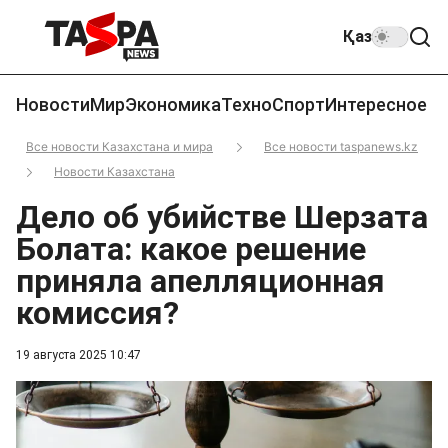
Қаз
Новости
Мир
Экономика
Техно
Спорт
Интересное
Все новости Казахстана и мира
Все новости taspanews.kz
Новости Казахстана
Дело об убийстве Шерзата
Болата: какое решение
приняла апелляционная
комиссия?
19 августа 2025 10:47