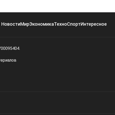
Новости
Мир
Экономика
Техно
Спорт
Интересное
Y00095404.
териалов