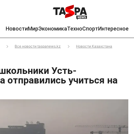
Новости
Мир
Экономика
Техно
Спорт
Интересное
Все новости taspanews.kz
Новости Казахстана
 школьники Усть-
а отправились учиться на