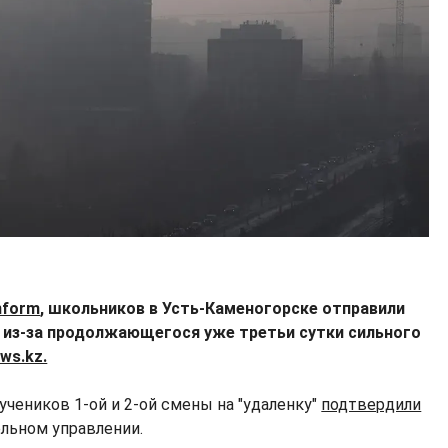
nform
, школьников в Усть-Каменогорске отправили
у из-за продолжающегося уже третьи сутки сильного
ws.kz.
чеников 1-ой и 2-ой смены на "удаленку"
подтвердили
ельном управлении.