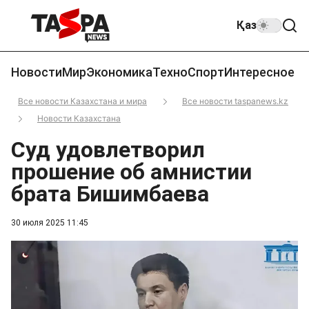
Қаз
Новости
Мир
Экономика
Техно
Спорт
Интересное
Все новости Казахстана и мира
Все новости taspanews.kz
Новости Казахстана
Суд удовлетворил
прошение об амнистии
брата Бишимбаева
30 июля 2025 11:45