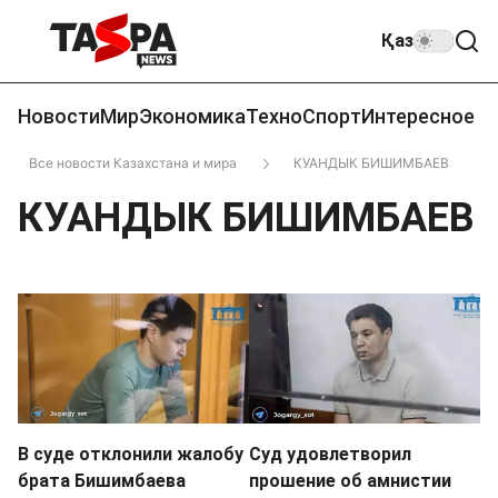
Қаз
Новости
Мир
Экономика
Техно
Спорт
Интересное
Все новости Казахстана и мира
КУАНДЫК БИШИМБАЕВ
КУАНДЫК БИШИМБАЕВ
В суде отклонили жалобу
Суд удовлетворил
брата Бишимбаева
прошение об амнистии