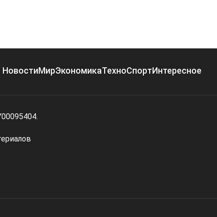
Новости
Мир
Экономика
Техно
Спорт
Интересное
Y00095404.
териалов