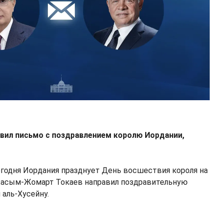
авил письмо с поздравлением королю Иордании,
егодня Иордания празднует День восшествия короля на
, Касым-Жомарт Токаев направил поздравительную
 аль-Хусейну.