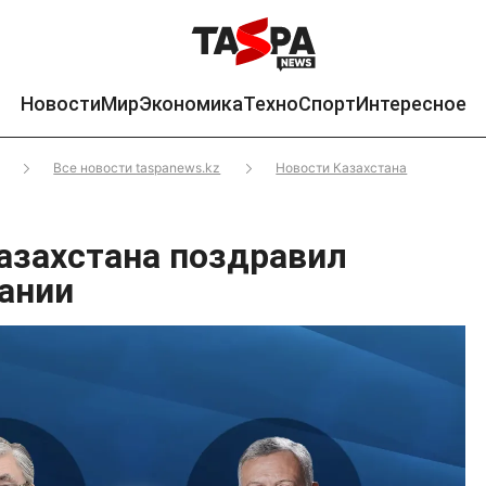
Новости
Мир
Экономика
Техно
Спорт
Интересное
Все новости taspanews.kz
Новости Казахстана
азахстана поздравил
ании