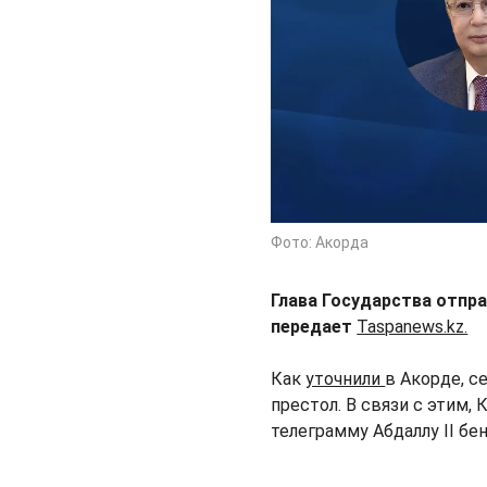
Фото: Акорда
Глава Государства отпр
передает
Taspanews.kz.
Как
уточнили
в Акорде, с
престол. В связи с этим
телеграмму Абдаллу II бен