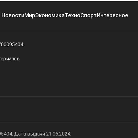
Новости
Мир
Экономика
Техно
Спорт
Интересное
Y00095404.
териалов
404. Дата выдачи 21.06.2024.