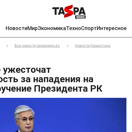
Новости
Мир
Экономика
Техно
Спорт
Интересное
Все новости taspanews.kz
Новости Казахстана
е ужесточат
ость за нападения на
ручение Президента РК