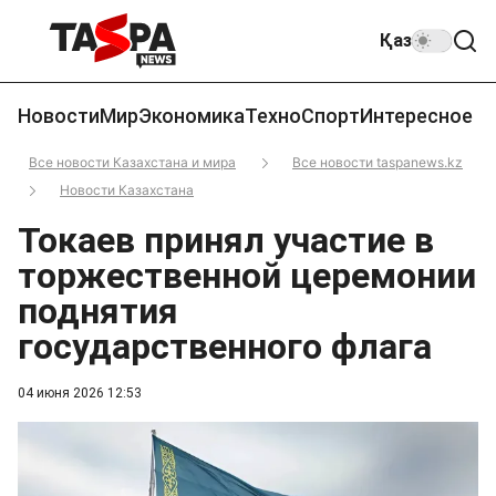
Қаз
Новости
Мир
Экономика
Техно
Спорт
Интересное
Все новости Казахстана и мира
Все новости taspanews.kz
Новости Казахстана
Токаев принял участие в
торжественной церемонии
поднятия
государственного флага
04 июня 2026 12:53