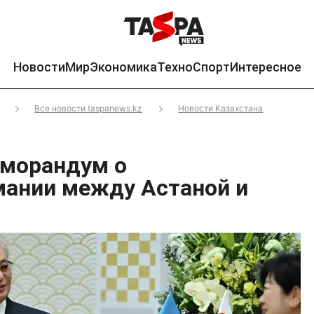
Новости
Мир
Экономика
Техно
Спорт
Интересное
Все новости taspanews.kz
Новости Казахстана
еморандум о
ании между Астаной и