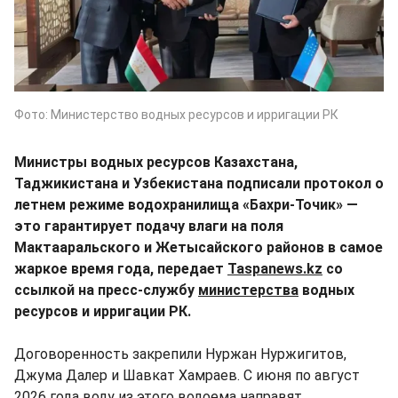
Фото: Министерство водных ресурсов и ирригации РК
Министры водных ресурсов Казахстана,
Таджикистана и Узбекистана подписали протокол о
летнем режиме водохранилища «Бахри-Точик» —
это гарантирует подачу влаги на поля
Мактааральского и Жетысайского районов в самое
жаркое время года, передает
Taspanews.kz
со
ссылкой на пресс-службу
министерства
водных
ресурсов и ирригации РК.
Договоренность закрепили Нуржан Нуржигитов,
Джума Далер и Шавкат Хамраев. С июня по август
2026 года воду из этого водоема направят