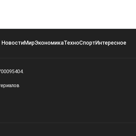
Новости
Мир
Экономика
Техно
Спорт
Интересное
Y00095404.
териалов