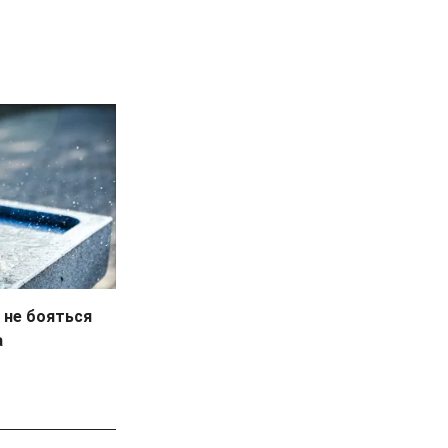
 не бояться
а