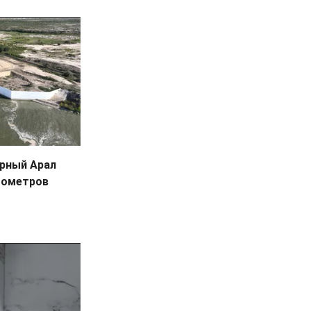
ерный Арал
убометров