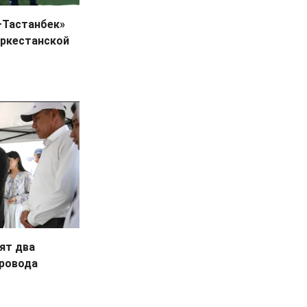
–Тастанбек»
уркестанской
ят два
провода