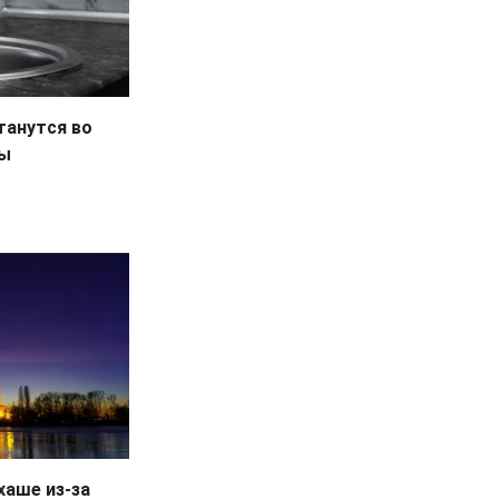
танутся во
ды
хаше из-за