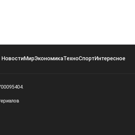
Новости
Мир
Экономика
Техно
Спорт
Интересное
Y00095404.
териалов