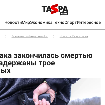
Новости
Мир
Экономика
Техно
Спорт
Интересное
Все новости taspanews.kz
Новости Казахстана
ака закончилась смертью
задержаны трое
мых