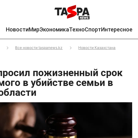
Новости
Мир
Экономика
Техно
Спорт
Интересное
Все новости taspanews.kz
Новости Казахстана
просил пожизненный срок
мого в убийстве семьи в
области