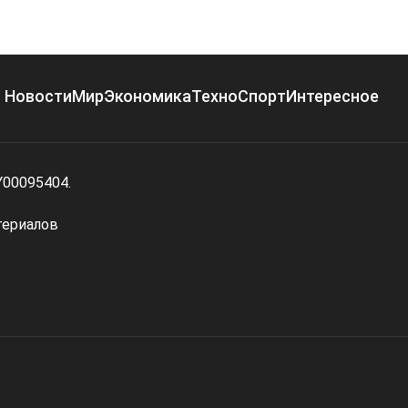
Новости
Мир
Экономика
Техно
Спорт
Интересное
Y00095404.
териалов