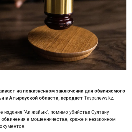
аивает на пожизненном заключении для обвиняемого
мьи в Атырауской области, передает
Taspanews.kz.
е издание "Ак жайык", помимо убийства Султану
 обвинения в мошенничестве, краже и незаконном
окументов.