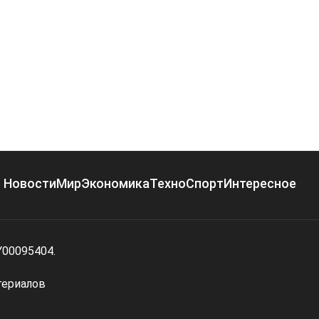
Новости
Мир
Экономика
Техно
Спорт
Интересное
Y00095404.
териалов