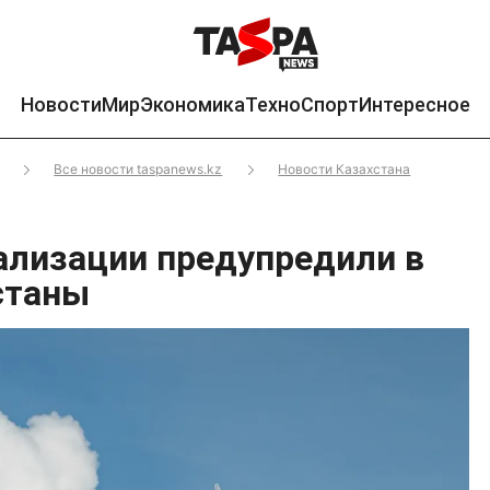
Новости
Мир
Экономика
Техно
Спорт
Интересное
Все новости taspanews.kz
Новости Казахстана
нализации предупредили в
станы