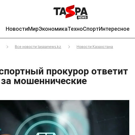
Новости
Мир
Экономика
Техно
Спорт
Интересное
Все новости taspanews.kz
Новости Казахстана
нспортный прокурор ответит
 за мошеннические