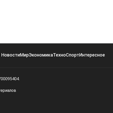
Новости
Мир
Экономика
Техно
Спорт
Интересное
Y00095404.
териалов