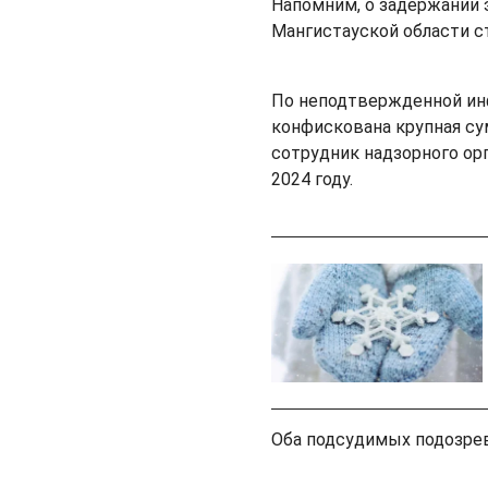
Напомним, о задержании 
Мангистауской области ст
По неподтвержденной инф
конфискована крупная сум
сотрудник надзорного ор
2024 году.
Оба подсудимых подозре