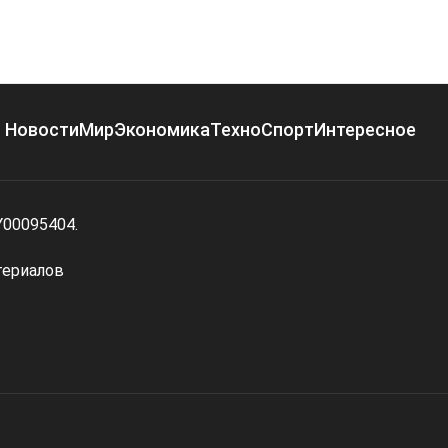
Новости
Мир
Экономика
Техно
Спорт
Интересное
Y00095404.
териалов