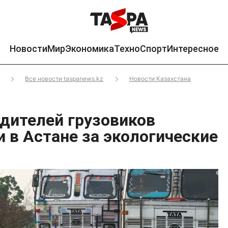
Новости
Мир
Экономика
Техно
Спорт
Интересное
Все новости taspanews.kz
Новости Казахстана
одителей грузовиков
 в Астане за экологические