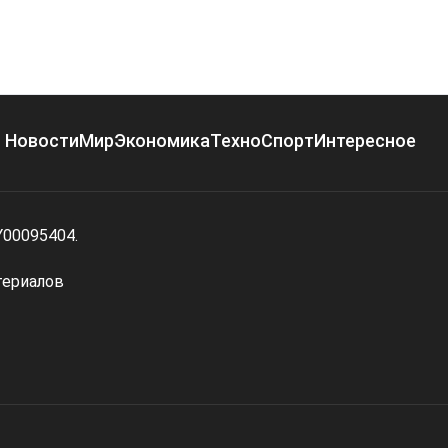
Новости
Мир
Экономика
Техно
Спорт
Интересное
Y00095404.
териалов