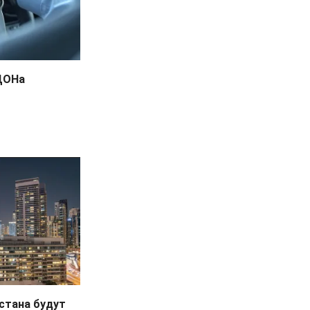
ЦОНа
стана будут