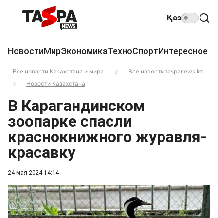
Қаз
Новости
Мир
Экономика
Техно
Спорт
Интересное
Все новости Казахстана и мира
Все новости taspanews.kz
Новости Казахстана
В Карагандинском
зоопарке спасли
краснокнижного журавля-
красавку
24 мая 2024 14:14