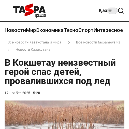
Қаз
Новости
Мир
Экономика
Техно
Спорт
Интересное
Все новости Казахстана и мира
Все новости taspanews.kz
Новости Казахстана
В Кокшетау неизвестный
герой спас детей,
провалившихся под лед
17 ноября 2025 15:28